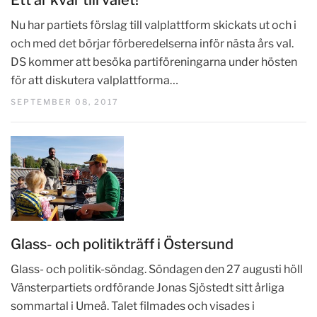
Ett år kvar till valet!
Nu har partiets förslag till valplattform skickats ut och i
och med det börjar förberedelserna inför nästa års val.
DS kommer att besöka partiföreningarna under hösten
för att diskutera valplattforma…
SEPTEMBER 08, 2017
Glass- och politikträff i Östersund
Glass- och politik-söndag. Söndagen den 27 augusti höll
Vänsterpartiets ordförande Jonas Sjöstedt sitt årliga
sommartal i Umeå. Talet filmades och visades i