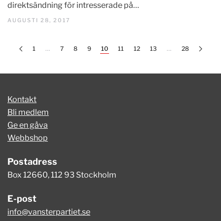
direktsändning för intresserade på…
AUGUSTI 28, 2017
1
…
7
8
9
10
11
12
13
…
28
Kontakt
Bli medlem
Ge en gåva
Webbshop
Postadress
Box 12660, 112 93 Stockholm
E-post
info@vansterpartiet.se